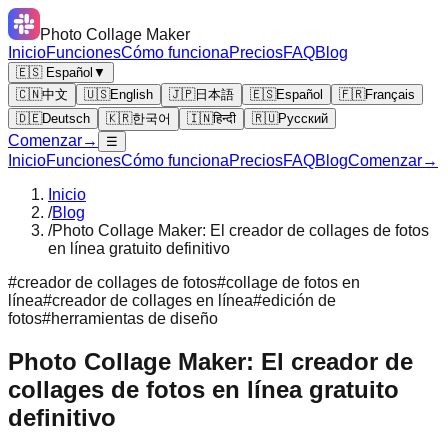
Photo Collage Maker
Inicio
Funciones
Cómo funciona
Precios
FAQ
Blog
🇪🇸 Español
▼
🇨🇳
中文
🇺🇸
English
🇯🇵
日本語
🇪🇸
Español
🇫🇷
Français
🇩🇪
Deutsch
🇰🇷
한국어
🇮🇳
हिन्दी
🇷🇺
Русский
Comenzar
→
☰
Inicio
Funciones
Cómo funciona
Precios
FAQ
Blog
Comenzar
→
Inicio
/
Blog
/
Photo Collage Maker: El creador de collages de fotos
en línea gratuito definitivo
#
creador de collages de fotos
#
collage de fotos en
línea
#
creador de collages en línea
#
edición de
fotos
#
herramientas de diseño
Photo Collage Maker: El creador de
collages de fotos en línea gratuito
definitivo