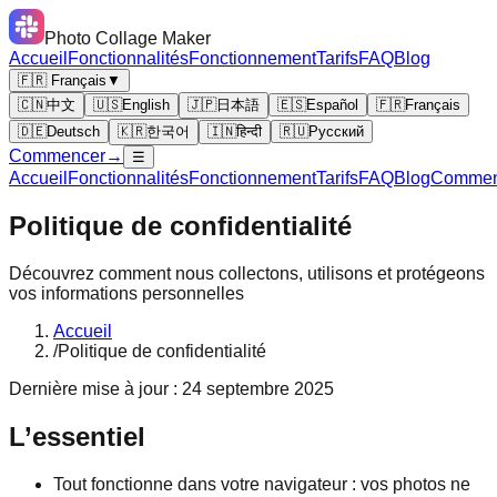
Photo Collage Maker
Accueil
Fonctionnalités
Fonctionnement
Tarifs
FAQ
Blog
🇫🇷 Français
▼
🇨🇳
中文
🇺🇸
English
🇯🇵
日本語
🇪🇸
Español
🇫🇷
Français
🇩🇪
Deutsch
🇰🇷
한국어
🇮🇳
हिन्दी
🇷🇺
Русский
Commencer
→
☰
Accueil
Fonctionnalités
Fonctionnement
Tarifs
FAQ
Blog
Commen
Politique de confidentialité
Découvrez comment nous collectons, utilisons et protégeons
vos informations personnelles
Accueil
/
Politique de confidentialité
Dernière mise à jour : 24 septembre 2025
L’essentiel
Tout fonctionne dans votre navigateur : vos photos ne