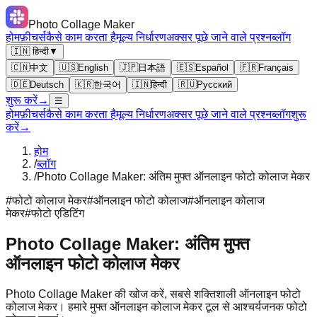
Photo Collage Maker
होम
फ़ीचर्स
कैसे काम करता है
मूल्य निर्धारण
अक्सर पूछे जाने वाले प्रश्न
ब्लॉग
🇮🇳 हिन्दी
▼
🇨🇳
中文
🇺🇸
English
🇯🇵
日本語
🇪🇸
Español
🇫🇷
Français
🇩🇪
Deutsch
🇰🇷
한국어
🇮🇳
हिन्दी
🇷🇺
Русский
शुरू करें
→
☰
होम
फ़ीचर्स
कैसे काम करता है
मूल्य निर्धारण
अक्सर पूछे जाने वाले प्रश्न
ब्लॉग
शुरू
करें
→
होम
/
ब्लॉग
/
Photo Collage Maker: अंतिम मुफ्त ऑनलाइन फोटो कोलाज मेकर
#
फोटो कोलाज मेकर
#
ऑनलाइन फोटो कोलाज
#
ऑनलाइन कोलाज
मेकर
#
फोटो एडिटिंग
Photo Collage Maker: अंतिम मुफ्त
ऑनलाइन फोटो कोलाज मेकर
Photo Collage Maker की खोज करें, सबसे शक्तिशाली ऑनलाइन फोटो
कोलाज मेकर। हमारे मुफ्त ऑनलाइन कोलाज मेकर टूल से आश्चर्यजनक फोटो