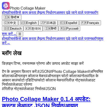
Photo Collage Maker
होम
फ़ीचर्स
कैसे काम करता है
मूल्य निर्धारण
अक्सर पूछे जाने वाले प्रश्न
ब्लॉग
🇮🇳 हिन्दी
▼
🇨🇳
中文
🇺🇸
English
🇯🇵
日本語
🇪🇸
Español
🇫🇷
Français
🇩🇪
Deutsch
🇰🇷
한국어
🇮🇳
हिन्दी
🇷🇺
Русский
शुरू करें
→
☰
होम
फ़ीचर्स
कैसे काम करता है
मूल्य निर्धारण
अक्सर पूछे जाने वाले प्रश्न
ब्लॉग
शुरू
करें
→
ब्लॉग लेख
डिज़ाइन टिप्स, रचनात्मक प्रेरणा और उत्पाद अपडेट साझा करें
टैग के अनुसार फ़िल्टर करें:
#
JSON
#
Photo Collage Maker
#
अनियमित
कोलाज
#
ऑनलाइन कोलाज मेकर
#
ऑनलाइन फोटो कोलाज
#
गोल
#
दिल के
आकार का
#
फोटो एडिटिंग
#
फोटो कोलाज मेकर
#
रिलीज़ नोट्स
#
लेआउट
निर्यात
#
लेआउट प्रेरणा
#
रिलीज़ नोट्स
#
लेआउट निर्यात
#
JSON
Photo Collage Maker 0.1.4 अपडेट:
कस्टम लेआउट JSON निर्यात/आयात