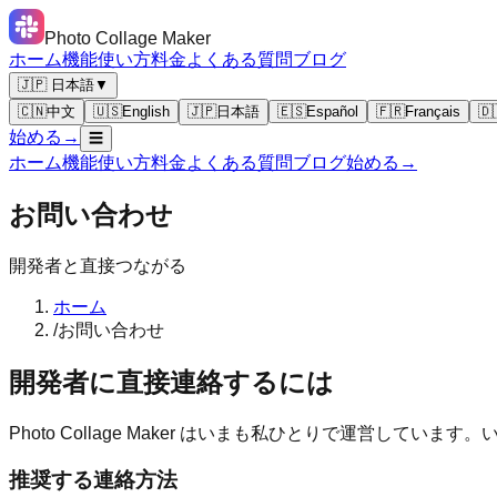
Photo Collage Maker
ホーム
機能
使い方
料金
よくある質問
ブログ
🇯🇵 日本語
▼
🇨🇳
中文
🇺🇸
English
🇯🇵
日本語
🇪🇸
Español
🇫🇷
Français
🇩
始める
→
☰
ホーム
機能
使い方
料金
よくある質問
ブログ
始める
→
お問い合わせ
開発者と直接つながる
ホーム
/
お問い合わせ
開発者に直接連絡するには
Photo Collage Maker はいまも私ひとりで運営
推奨する連絡方法