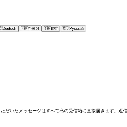
🇪
Deutsch
🇰🇷
한국어
🇮🇳
हिन्दी
🇷🇺
Русский
しています。いただいたメッセージはすべて私の受信箱に直接届きます。