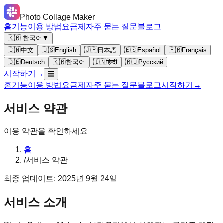
Photo Collage Maker
홈
기능
이용 방법
요금제
자주 묻는 질문
블로그
🇰🇷 한국어
▼
🇨🇳
中文
🇺🇸
English
🇯🇵
日本語
🇪🇸
Español
🇫🇷
Français
🇩🇪
Deutsch
🇰🇷
한국어
🇮🇳
हिन्दी
🇷🇺
Русский
시작하기
→
☰
홈
기능
이용 방법
요금제
자주 묻는 질문
블로그
시작하기
→
서비스 약관
이용 약관을 확인하세요
홈
/
서비스 약관
최종 업데이트: 2025년 9월 24일
서비스 소개