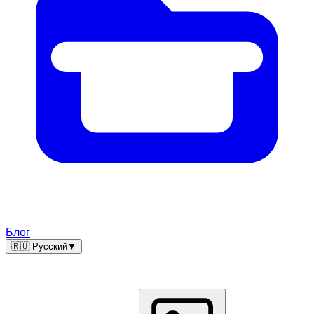
Блог
🇷🇺 Русский
▼