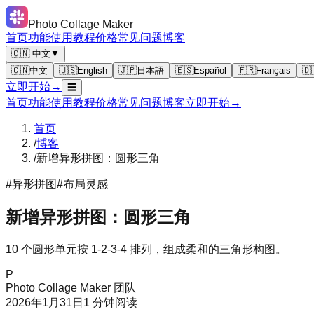
Photo Collage Maker
首页
功能
使用教程
价格
常见问题
博客
🇨🇳 中文
▼
🇨🇳
中文
🇺🇸
English
🇯🇵
日本語
🇪🇸
Español
🇫🇷
Français
🇩
立即开始
→
☰
首页
功能
使用教程
价格
常见问题
博客
立即开始
→
首页
/
博客
/
新增异形拼图：圆形三角
#
异形拼图
#
布局灵感
新增异形拼图：圆形三角
10 个圆形单元按 1-2-3-4 排列，组成柔和的三角形构图。
P
Photo Collage Maker 团队
2026年1月31日
1
分钟阅读