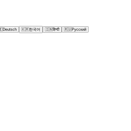
🇪
Deutsch
🇰🇷
한국어
🇮🇳
हिन्दी
🇷🇺
Русский