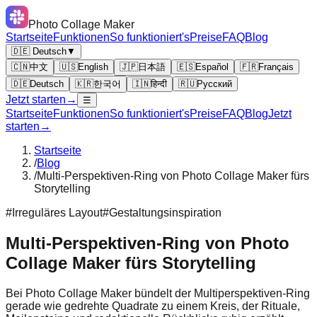
Photo Collage Maker
Startseite
Funktionen
So funktioniert's
Preise
FAQ
Blog
🇩🇪 Deutsch
▼
🇨🇳
中文
🇺🇸
English
🇯🇵
日本語
🇪🇸
Español
🇫🇷
Français
🇩🇪
Deutsch
🇰🇷
한국어
🇮🇳
हिन्दी
🇷🇺
Русский
Jetzt starten
→
☰
Startseite
Funktionen
So funktioniert's
Preise
FAQ
Blog
Jetzt
starten
→
Startseite
/
Blog
/
Multi-Perspektiven-Ring von Photo Collage Maker fürs
Storytelling
#
Irreguläres Layout
#
Gestaltungs­inspiration
Multi-Perspektiven-Ring von Photo
Collage Maker fürs Storytelling
Bei Photo Collage Maker bündelt der Multiperspektiven-Ring
gerade wie gedrehte Quadrate zu einem Kreis, der Rituale,