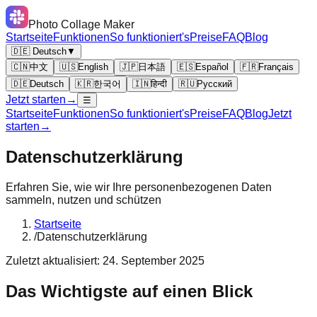
Photo Collage Maker
Startseite
Funktionen
So funktioniert's
Preise
FAQ
Blog
🇩🇪 Deutsch
▼
🇨🇳
中文
🇺🇸
English
🇯🇵
日本語
🇪🇸
Español
🇫🇷
Français
🇩🇪
Deutsch
🇰🇷
한국어
🇮🇳
हिन्दी
🇷🇺
Русский
Jetzt starten
→
☰
Startseite
Funktionen
So funktioniert's
Preise
FAQ
Blog
Jetzt
starten
→
Datenschutzerklärung
Erfahren Sie, wie wir Ihre personenbezogenen Daten
sammeln, nutzen und schützen
Startseite
/
Datenschutzerklärung
Zuletzt aktualisiert: 24. September 2025
Das Wichtigste auf einen Blick