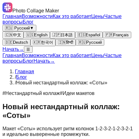
Photo Collage Maker
Главная
Возможности
Как это работает
Цены
Частые
вопросы
Блог
🇷🇺 Русский
▼
🇨🇳
中文
🇺🇸
English
🇯🇵
日本語
🇪🇸
Español
🇫🇷
Français
🇩🇪
Deutsch
🇰🇷
한국어
🇮🇳
हिन्दी
🇷🇺
Русский
Начать
→
☰
Главная
Возможности
Как это работает
Цены
Частые
вопросы
Блог
Начать
→
Главная
/
Блог
/
Новый нестандартный коллаж: «Соты»
#
Нестандартный коллаж
#
Идеи макетов
Новый нестандартный коллаж:
«Соты»
Макет «Соты» использует ритм колонок 1-2-3-2-1-2-3-2-1
и идеально выверенные промежутки.