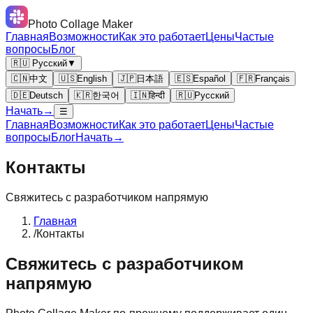
Photo Collage Maker
Главная
Возможности
Как это работает
Цены
Частые
вопросы
Блог
🇷🇺 Русский
▼
🇨🇳
中文
🇺🇸
English
🇯🇵
日本語
🇪🇸
Español
🇫🇷
Français
🇩🇪
Deutsch
🇰🇷
한국어
🇮🇳
हिन्दी
🇷🇺
Русский
Начать
→
☰
Главная
Возможности
Как это работает
Цены
Частые
вопросы
Блог
Начать
→
Контакты
Свяжитесь с разработчиком напрямую
Главная
/
Контакты
Свяжитесь с разработчиком
напрямую