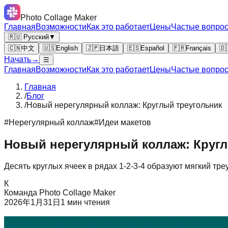
Photo Collage Maker
Главная
Возможности
Как это работает
Цены
Частые вопро
🇷🇺 Русский
▼
🇨🇳
中文
🇺🇸
English
🇯🇵
日本語
🇪🇸
Español
🇫🇷
Français
🇩
Начать
→
☰
Главная
Возможности
Как это работает
Цены
Частые вопро
Главная
/
Блог
/
Новый нерегулярный коллаж: Круглый треугольник
#
Нерегулярный коллаж
#
Идеи макетов
Новый нерегулярный коллаж: Кругл
Десять круглых ячеек в рядах 1-2-3-4 образуют мягкий тре
К
Команда Photo Collage Maker
2026年1月31日
1
мин чтения