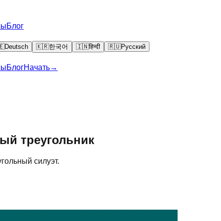
сы
Блог
🇪
Deutsch
🇰🇷
한국어
🇮🇳
हिन्दी
🇷🇺
Русский
сы
Блог
Начать
→
ый треугольник
угольный силуэт.