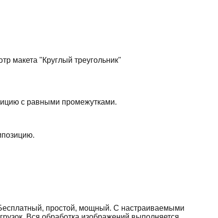
тр макета "Круглый треугольник"
озицию с равными промежутками.
мпозицию.
 Бесплатный, простой, мощный. С настраиваемыми
агрузок. Вся обработка изображений выполняется