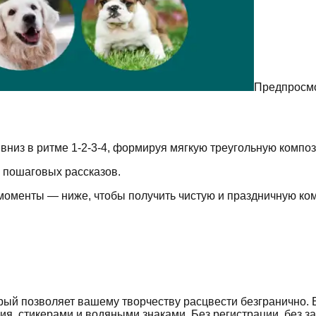
Предпросмо
 вниз в ритме 1-2-3-4, формируя мягкую треугольную комп
и пошаговых рассказов.
моменты — ниже, чтобы получить чистую и праздничную ко
ый позволяет вашему творчеству расцвести безгранично.
ия, стикерами и водяными знаками. Без регистрации, без з