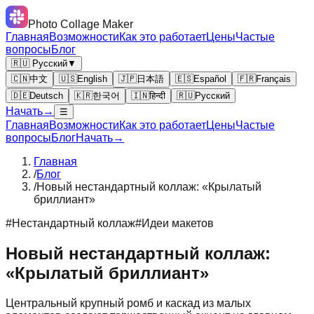
Photo Collage Maker
Главная
Возможности
Как это работает
Цены
Частые
вопросы
Блог
🇷🇺 Русский
▼
🇨🇳
中文
🇺🇸
English
🇯🇵
日本語
🇪🇸
Español
🇫🇷
Français
🇩🇪
Deutsch
🇰🇷
한국어
🇮🇳
हिन्दी
🇷🇺
Русский
Начать
→
☰
Главная
Возможности
Как это работает
Цены
Частые
вопросы
Блог
Начать
→
Главная
/
Блог
/
Новый нестандартный коллаж: «Крылатый
бриллиант»
#
Нестандартный коллаж
#
Идеи макетов
Новый нестандартный коллаж:
«Крылатый бриллиант»
Центральный крупный ромб и каскад из малых